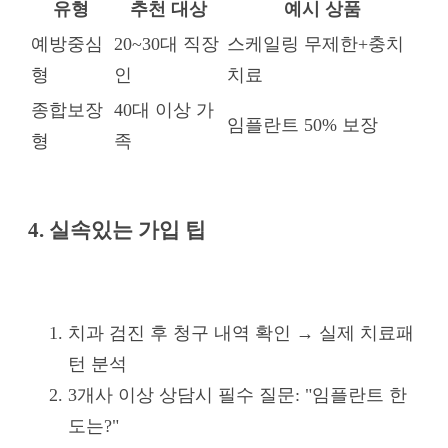
유형
추천 대상
예시 상품
예방중심
20~30대 직장
스케일링 무제한+충치
형
인
치료
종합보장
40대 이상 가
임플란트 50% 보장
형
족
4. 실속있는 가입 팁
치과 검진 후 청구 내역 확인 → 실제 치료패
턴 분석
3개사 이상 상담시 필수 질문: "임플란트 한
도는?"